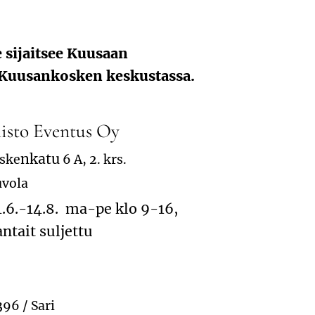
sijaitsee Kuusaan
 Kuusankosken keskustassa.
misto Eventus Oy
nkatu
ske
6 A, 2. krs.
uvola
1.6.-14.8. ma-pe klo 9-16,
ntait suljettu
96 / Sari