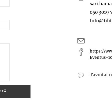
sari.hama
050 3019 7
Info@tili
https://ww
Eventus-1
Tavoitat 
ETÄ