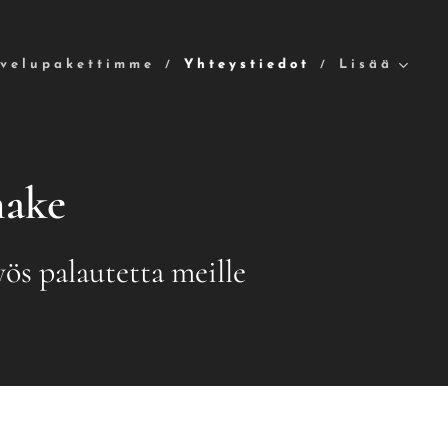
lvelupakettimme
Yhteystiedot
Lisää
make
ös palautetta meille