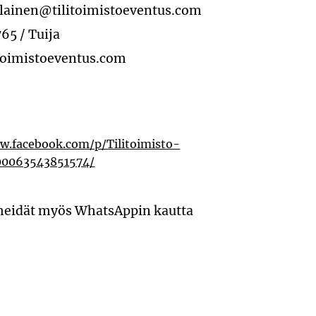
lainen@tilitoimistoeventus.com
65 / Tuija
toimistoeventus.com
w.facebook.com/p/Tilitoimisto-
00063543851574/
meidät myös WhatsAppin kautta