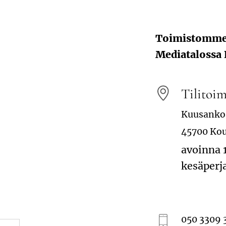
Toimistomme 
Mediatalossa
Tilitoi
Kuusanko
45700 Ko
avoinna 
kesäperja
050 3309 3