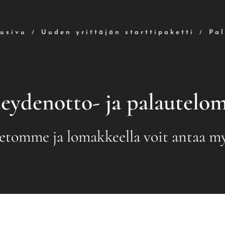
usivu
Uuden yrittäjän starttipaketti
Pa
eydenotto- ja palautelo
ietomme ja lomakkeella voit antaa my